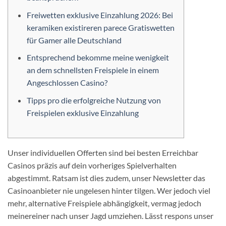
Freiwetten exklusive Einzahlung 2026: Bei
keramiken existireren parece Gratiswetten
für Gamer alle Deutschland
Entsprechend bekomme meine wenigkeit
an dem schnellsten Freispiele in einem
Angeschlossen Casino?
Tipps pro die erfolgreiche Nutzung von
Freispielen exklusive Einzahlung
Unser individuellen Offerten sind bei besten Erreichbar
Casinos präzis auf dein vorheriges Spielverhalten
abgestimmt. Ratsam ist dies zudem, unser Newsletter das
Casinoanbieter nie ungelesen hinter tilgen. Wer jedoch viel
mehr, alternative Freispiele abhängigkeit, vermag jedoch
meinereiner nach unser Jagd umziehen.
Lässt respons unser