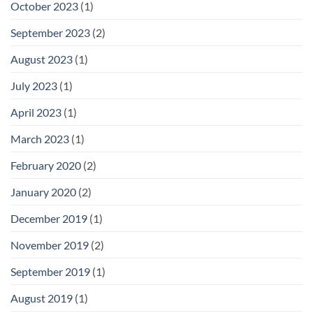
October 2023
(1)
September 2023
(2)
August 2023
(1)
July 2023
(1)
April 2023
(1)
March 2023
(1)
February 2020
(2)
January 2020
(2)
December 2019
(1)
November 2019
(2)
September 2019
(1)
August 2019
(1)