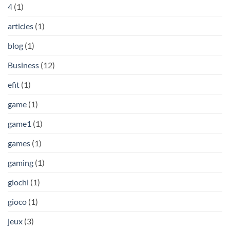
4
(1)
articles
(1)
blog
(1)
Business
(12)
efit
(1)
game
(1)
game1
(1)
games
(1)
gaming
(1)
giochi
(1)
gioco
(1)
jeux
(3)