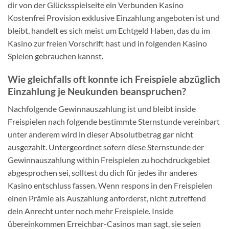
dir von der Glücksspielseite ein Verbunden Kasino
Kostenfrei Provision exklusive Einzahlung angeboten ist und
bleibt, handelt es sich meist um Echtgeld Haben, das du im
Kasino zur freien Vorschrift hast und in folgenden Kasino
Spielen gebrauchen kannst.
Wie gleichfalls oft konnte ich Freispiele abzüglich
Einzahlung je Neukunden beanspruchen?
Nachfolgende Gewinnauszahlung ist und bleibt inside
Freispielen nach folgende bestimmte Sternstunde vereinbart
unter anderem wird in dieser Absolutbetrag gar nicht
ausgezahlt. Untergeordnet sofern diese Sternstunde der
Gewinnauszahlung within Freispielen zu hochdruckgebiet
abgesprochen sei, solltest du dich für jedes ihr anderes
Kasino entschluss fassen. Wenn respons in den Freispielen
einen Prämie als Auszahlung anforderst, nicht zutreffend
dein Anrecht unter noch mehr Freispiele. Inside
übereinkommen Erreichbar-Casinos man sagt, sie seien