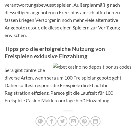
verantwortungsbewusst spielen. Außerplanmäßig nach
diesseitigen angebotenen Freespins am schlaffitchen zu
fassen kriegen Versorger in noch mehr viele alternative
Angebote retour, die diese einen Spielern zur Verfügung
erwischen.
Tipps pro die erfolgreiche Nutzung von
Freispielen exklusive Einzahlung
Sera gibt zahlreiche
diverse Arten, wenn sera um 100 Freispielangebote geht.
Daher solltest respons die Freispiele direkt auf ihr
Registration effizienz. Parece gilt die Laufzeit für 100
Freispiele Casino Maklercourtage bloß Einzahlung.