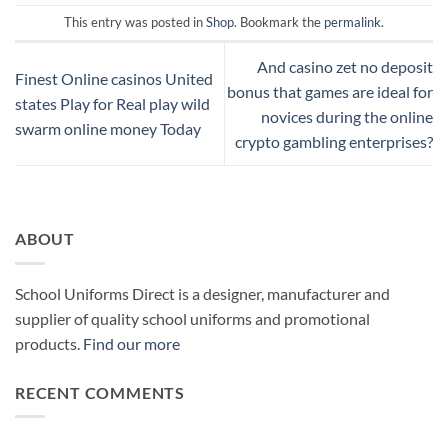
This entry was posted in
Shop
. Bookmark the
permalink
.
And casino zet no deposit
Finest Online casinos United
bonus that games are ideal for
states Play for Real play wild
novices during the online
swarm online money Today
crypto gambling enterprises?
ABOUT
School Uniforms Direct is a designer, manufacturer and
supplier of quality school uniforms and promotional
products.
Find our more
RECENT COMMENTS