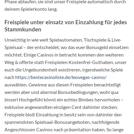
Phase ablaufen, sie sind unser Freispiele automatisch durch
deinem Spielerkonto lang.
Freispiele unter einsatz von Einzahlung für jedes
Stammkunden
Unwichtig in wie weit Spielautomaten, Tischspiele & Live-
Spielsaal – der entscheidet, wo das euer Bonusgeld einsetzen
möchtet. Einige Casinos in betracht kommen den weiteren
Weg & offerte statt Freispielen Kostenfrei-Guthaben, unser
euch die Ungebundenheit existireren, irgendwelche Spiele
nach
https://bestecasinoliste.de/leovegas-casino/
auswählen. Gewinne aus diesen Freispielen benachteiligt
werden aber und abermal Bonusbedingungen, wohl qua
bisserl Hochgefühl könnt ein echtes Bimbes hervorholen –
exklusive angewandten einzigen Cent dahinter stecken.
Freispiele bloß Einzahlung in besitz sein von dahinter den
spannendsten Spielsaal-Bonusangeboten, nachfolgende
Angeschlossen Casinos nach präsentation haben. So lange