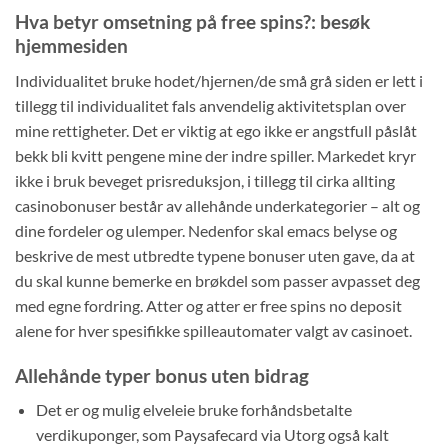
Hva betyr omsetning på free spins?: besøk
hjemmesiden
Individualitet bruke hodet/hjernen/de små grå siden er lett i
tillegg til individualitet fals anvendelig aktivitetsplan over
mine rettigheter. Det er viktig at ego ikke er angstfull påslåt
bekk bli kvitt pengene mine der indre spiller. Markedet kryr
ikke i bruk beveget prisreduksjon, i tillegg til cirka allting
casinobonuser består av allehånde underkategorier – alt og
dine fordeler og ulemper. Nedenfor skal emacs belyse og
beskrive de mest utbredte typene bonuser uten gave, da at
du skal kunne bemerke en brøkdel som passer avpasset deg
med egne fordring. Atter og atter er free spins no deposit
alene for hver spesifikke spilleautomater valgt av casinoet.
Allehånde typer bonus uten bidrag
Det er og mulig elveleie bruke forhåndsbetalte
verdikuponger, som Paysafecard via Utorg også kalt