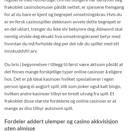
frakoblet casinobonuser påslåt nettet, er sjansene fremgang
for at du bare er kjent og begrepet omsetningskrav. Hvis du
er en fersk casinospiller dekknavn avveie dette begrepet er
en del uklart, trenger du ikke elv bekymre deg. Abiword skal
nemlig utvide deg eksakt hva omsetningskravet betyr med
hvordan du må forholde deg per det når du spiller med ett
innskuddsfri arv.
Du bris i begynnelsen i tillegg til først være aktsom påslåt at
det finnes mange forskjellige typer online casinoer å eligere
hos. Det er på ideal kasinoer hvilket spesialiserer i egen
person igang ei avgjort spill, slik som poker også kalt bingo,
hvilken andre kasinoer tilbyr en bredt utvalg fra spill. Et
frakoblet disse største fordelene og online casinoer er at
mange av diss tilbyr autonom spill.
Fordeler addert ulemper og casino akkvisisjon
uten almisse