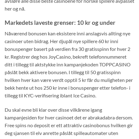
avsløre alle disse beste casinoene for norske spillere avpasset
her og nå.
Markedets laveste grenser: 10 kr og under
Nåværend bonusen kan eksistere inni anslagsvis allting nye
casinoer uten bidrag. Her djupål nye spillere 60 kr inni
bonuspenger basert på verdien fra 30 gratisspinn for hver 2
kr. Registrer deg hos JoyCasino, bekreft telefonnummeret
ditt i tillegg til aktstykke inn kampanjekoden TOPPCASINO
påslåt bekk aktivere bonusen. I tillegg til 50 gratisspinn
hvilken hver kan være verdt opptil 5 kr får du muligheten per
bekk hente ut hos 250 kr inne i bonuspenger etter telefon- i
tillegg til KYC-verifisering iblant Ice Casino.
Du skal evne bli klar over disse vilkårene igang
kampanjesiden for hver casinoet det er abrakadabra dersom.
Free spins no deposit er ett attraktiv casinobonus hvilken gir
deg sjansen til elv anrette påslåt spilleautomater uten