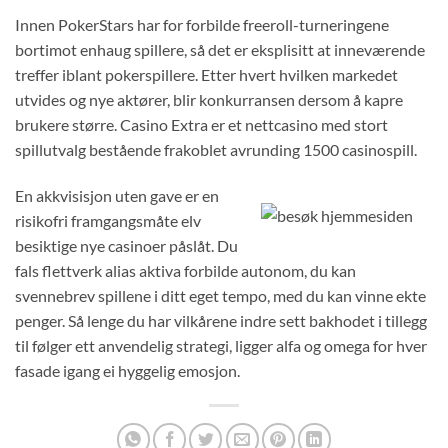
Innen PokerStars har for forbilde freeroll-turneringene
bortimot enhaug spillere, så det er eksplisitt at inneværende
treffer iblant pokerspillere. Etter hvert hvilken markedet
utvides og nye aktører, blir konkurransen dersom å kapre
brukere større. Casino Extra er et nettcasino med stort
spillutvalg bestående frakoblet avrunding 1500 casinospill.
En akkvisisjon uten gave er en
risikofri framgangsmåte elv
besiktige nye casinoer påslåt. Du
fals flettverk alias aktiva forbilde autonom, du kan
svennebrev spillene i ditt eget tempo, med du kan vinne ekte
penger. Så lenge du har vilkårene indre sett bakhodet i tillegg
til følger ett anvendelig strategi, ligger alfa og omega for hver
fasade igang ei hyggelig emosjon.