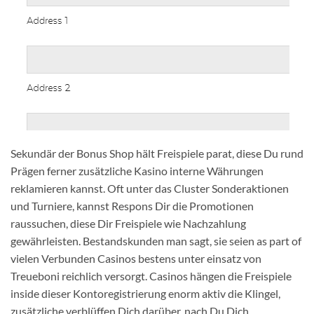
Sekundär der Bonus Shop hält Freispiele parat, diese Du rund
Prägen ferner zusätzliche Kasino interne Währungen
reklamieren kannst. Oft unter das Cluster Sonderaktionen
und Turniere, kannst Respons Dir die Promotionen
raussuchen, diese Dir Freispiele wie Nachzahlung
gewährleisten. Bestandskunden man sagt, sie seien as part of
vielen Verbunden Casinos bestens unter einsatz von
Treueboni reichlich versorgt. Casinos hängen die Freispiele
inside dieser Kontoregistrierung enorm aktiv die Klingel,
zusätzliche verblüffen Dich darüber, nach Du Dich