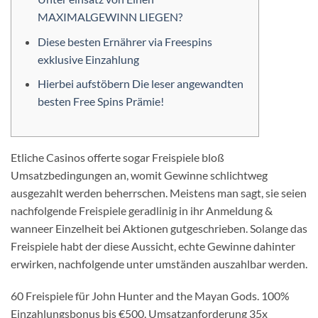
MAXIMALGEWINN LIEGEN?
Diese besten Ernährer via Freespins
exklusive Einzahlung
Hierbei aufstöbern Die leser angewandten
besten Free Spins Prämie!
Etliche Casinos offerte sogar Freispiele bloß
Umsatzbedingungen an, womit Gewinne schlichtweg
ausgezahlt werden beherrschen. Meistens man sagt, sie seien
nachfolgende Freispiele geradlinig in ihr Anmeldung &
wanneer Einzelheit bei Aktionen gutgeschrieben. Solange das
Freispiele habt der diese Aussicht, echte Gewinne dahinter
erwirken, nachfolgende unter umständen auszahlbar werden.
60 Freispiele für John Hunter and the Mayan Gods.
100%
Einzahlungsbonus bis €500, Umsatzanforderung 35x