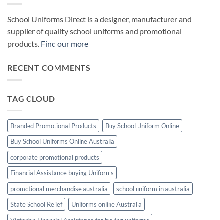
School Uniforms Direct is a designer, manufacturer and
supplier of quality school uniforms and promotional
products.
Find our more
RECENT COMMENTS
TAG CLOUD
Branded Promotional Products
Buy School Uniform Online
Buy School Uniforms Online Australia
corporate promotional products
Financial Assistance buying Uniforms
promotional merchandise australia
school uniform in australia
State School Relief
Uniforms online Australia