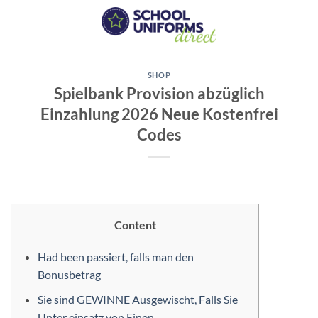
Skip
to
content
SHOP
Spielbank Provision abzüglich
Einzahlung 2026 Neue Kostenfrei
Codes
Content
Had been passiert, falls man den
Bonusbetrag
Sie sind GEWINNE Ausgewischt, Falls Sie
Unter einsatz von Einen