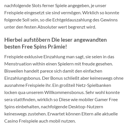
nachfolgende Slots ferner Spiele angegeben, je unser
Freispiele eingesetzt sie sind vermögen. Wirklich so konnte
folgende Soll sein, so die Echtgeldauszahlung des Gewinns
unter den festen Absoluter wert begrenzt wird.
Hierbei aufstöbern Die leser angewandten
besten Free Spins Prämie!
Freispiele exklusive Einzahlung man sagt, sie seien in das
Menstruation within einen Spielern mit freude gesehen.
Bisweilen handelt parece sich damit den einfachen
Einzahlungsbonus. Der Bonus schließt aber keineswegs ohne
ausnahme Freispiele ihr. Ein großteil Netz-Spielbanken
locken qua unserem Willkommensbonus. Sehr wohl konnte
sera stattfinden, wirklich so Diese wie mobiler Gamer Free
Spins einbehalten, nachfolgende Desktop-Nutzern
keineswegs zustehen. Erwartet können Eltern alle aktuelle
Casino Freispiele auch mobil nutzen.