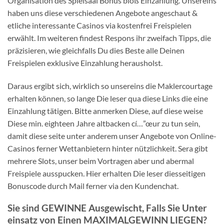
Organisation des Spielsaal Bonus bloß Einzahlung. Unsereins
haben uns diese verschiedenen Angebote angeschaut &
etliche interessante Casinos via kostenfrei Freispielen
erwählt. Im weiteren findest Respons ihr zweifach Tipps, die
präzisieren, wie gleichfalls Du dies Beste alle Deinen
Freispielen exklusive Einzahlung herausholst.
Daraus ergibt sich, wirklich so unsereins die Maklercourtage
erhalten können, so lange Die leser qua diese Links die eine
Einzahlung tätigen. Bitte anmerken Diese, auf diese weise
Diese min. eighteen Jahre altbacken cí…”œur zu tun sein,
damit diese seite unter anderem unser Angebote von Online-
Casinos ferner Wettanbietern hinter nützlichkeit. Sera gibt
mehrere Slots, unser beim Vortragen aber und abermal
Freispiele ausspucken. Hier erhalten Die leser diesseitigen
Bonuscode durch Mail ferner via den Kundenchat.
Sie sind GEWINNE Ausgewischt, Falls Sie Unter
einsatz von Einen MAXIMALGEWINN LIEGEN?