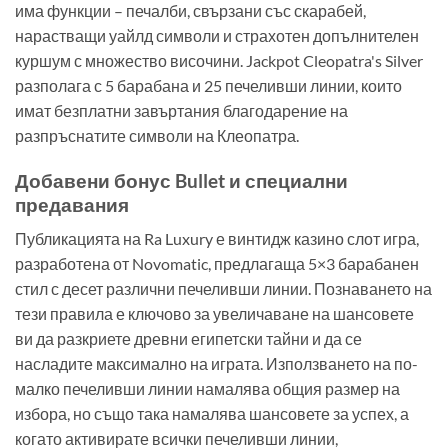
има функции – печалби, свързани със скарабей,
нарастващи уайлд символи и страхотен допълнителен
куршум с множество височини. Jackpot Cleopatra's Silver
разполага с 5 барабана и 25 печеливши линии, които
имат безплатни завъртания благодарение на
разпръснатите символи на Клеопатра.
Добавени бонус Bullet и специални
предавания
Публикацията на Ra Luxury е винтидж казино слот игра,
разработена от Novomatic, предлагаща 5×3 барабанен
стил с десет различни печеливши линии. Познаването на
тези правила е ключово за увеличаване на шансовете
ви да разкриете древни египетски тайни и да се
насладите максимално на играта. Използването на по-
малко печеливши линии намалява общия размер на
избора, но също така намалява шансовете за успех, а
когато активирате всички печеливши линии,