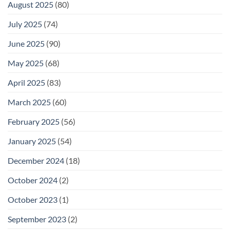
August 2025
(80)
July 2025
(74)
June 2025
(90)
May 2025
(68)
April 2025
(83)
March 2025
(60)
February 2025
(56)
January 2025
(54)
December 2024
(18)
October 2024
(2)
October 2023
(1)
September 2023
(2)