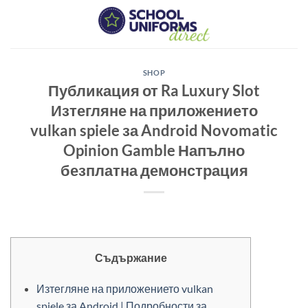
Skip
to
content
SHOP
Публикация от Ra Luxury Slot
Изтегляне на приложението
vulkan spiele за Android Novomatic
Opinion Gamble Напълно
безплатна демонстрация
Съдържание
Изтегляне на приложението vulkan
spiele за Android | Подробности за