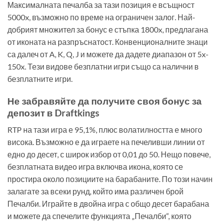
Максималната печалба за тази позиция е всъщност
5000x, възможно по време на ограничен залог. Най-
добрият множител за бонус е стъпка 1800x, предлагана
от иконата на разпръснатост. Конвенционалните знаци
са далеч от A, K, Q, J и можете да дадете диапазон от 5x-
150x. Тези видове безплатни игри също са налични в
безплатните игри.
Не забравяйте да получите своя бонус за
депозит в Draftkings
RTP на тази игра е 95,1%, плюс волатилността е много
висока. Възможно е да играете на печеливши линии от
едно до десет, с широк избор от 0,01 до 50. Нещо повече,
безплатната видео игра включва икона, която се
простира около позициите на барабаните. По този начин
залагате за всеки рунд, който има различен брой
Печалби. Играйте в двойна игра с общо десет барабана
и можете да спечелите функцията „Печалби“, която