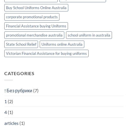
Buy School Uniforms Online Australia
corporate promotional products
Financial Assistance buying Uniforms
promotional merchandise australia
school uniform in australia
State School Relief
Uniforms online Australia
Victorian Financial Assistance for buying uniforms
CATEGORIES
! Без рубрики
(7)
1
(2)
4
(1)
articles
(1)