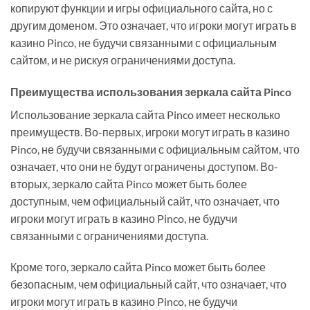
копируют функции и игры официального сайта, но с
другим доменом. Это означает, что игроки могут играть в
казино Pinco, не будучи связанными с официальным
сайтом, и не рискуя ограничениями доступа.
Преимущества использования зеркала сайта Pinco
Использование зеркала сайта Pinco имеет несколько
преимуществ. Во-первых, игроки могут играть в казино
Pinco, не будучи связанными с официальным сайтом, что
означает, что они не будут ограничены доступом. Во-
вторых, зеркало сайта Pinco может быть более
доступным, чем официальный сайт, что означает, что
игроки могут играть в казино Pinco, не будучи
связанными с ограничениями доступа.
Кроме того, зеркало сайта Pinco может быть более
безопасным, чем официальный сайт, что означает, что
игроки могут играть в казино Pinco, не будучи