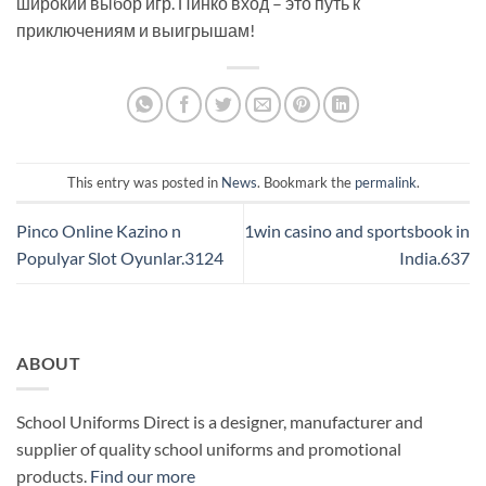
широкий выбор игр. Пинко вход – это путь к
приключениям и выигрышам!
This entry was posted in
News
. Bookmark the
permalink
.
Pinco Online Kazino n
1win casino and sportsbook in
Populyar Slot Oyunlar.3124
India.637
ABOUT
School Uniforms Direct is a designer, manufacturer and
supplier of quality school uniforms and promotional
products.
Find our more