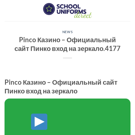
Skip
to
content
NEWS
Pinco Казино – Официальный
сайт Пинко вход на зеркало.4177
Pinco Казино – Официальный сайт
Пинко вход на зеркало