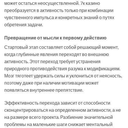
может остаться неосуществленной. 7к казино
преобразуется в активность только при комбинации
чувственного импульса и конкретных знаний о путях
обретения задачи.
Превращение от мысли к первому действию
Стартовый этап составляет собой решающий момент,
когда глубинные явления переходят во внешнюю
активность. Этот переход требует устранения
природного противодействия разума к модификациям.
Мозг тяготеет удержать силы и уклониться от неясность,
поэтому даже при наличии мотивации может
появляться внутреннее препятствие.
Эффективность перехода зависит от способности
сконцентрироваться на определенном активности, а не
на размере всего проекта. Разбиение значительной
проблемы на маленькие шаги снижает ментальный