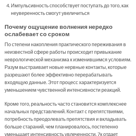
Импульсивность способствует поступать до того, как
неуверенность смогут увеличиться
Почему ощущение волнения нередко
ослабевает со сроком
По степени накопления практического переживания в
неизвестной сфере работы происходит привыкание
неврологической механизма к изменившимся условиям.
Разум выстраивает новые нервные контакты, которые
разрешают более эффективно перерабатывать
входящую данные. Этот процесс характеризуется
уменьшением чувственной интенсивности реакций.
Кроме того, реальность часто становится комплекснее
начальных представлений. Контакт с препятствиями,
потребность преодолевать препятствия и вкладывать
больше стараний, чем планировалось, постепенно
уменьшает интенсивность увлеченности. 7к отдает