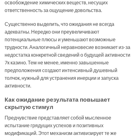
освобождение химических веществ, несущих
ответственность за ощущение довольства.
Существенно выделить, что ожидания не всегда
адекватны. Нередко они преувеличивают
потенциальные плюсы и уменьшают возможные
трудности. Аналогичный неравновесие возникает из-за
недостатка конкретной сведений о будущей активности
7к казино. Тем не менее, именно завышенные
предположения создают интенсивный душевный
толчок, нужный для устранения инерции и запуска
активности.
Как ожидание результата повышает
скрытую стимул
Предчувствие представляет собой мысленное
испытание грядущих успехов и позитивных
модификаций. Этот механизм активизирует те же