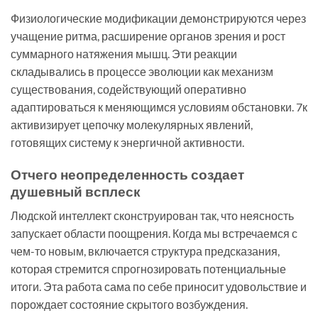
Физиологические модификации демонстрируются через
учащение ритма, расширение органов зрения и рост
суммарного натяжения мышц. Эти реакции
складывались в процессе эволюции как механизм
существования, содействующий оперативно
адаптироваться к меняющимся условиям обстановки. 7к
активизирует цепочку молекулярных явлений,
готовящих систему к энергичной активности.
Отчего неопределенность создает
душевный всплеск
Людской интеллект сконструирован так, что неясность
запускает области поощрения. Когда мы встречаемся с
чем-то новым, включается структура предсказания,
которая стремится спрогнозировать потенциальные
итоги. Эта работа сама по себе приносит удовольствие и
порождает состояние скрытого возбуждения.