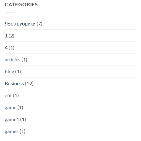
CATEGORIES
! Без рубрики
(7)
1
(2)
4
(1)
articles
(1)
blog
(1)
Business
(12)
efit
(1)
game
(1)
game1
(1)
games
(1)