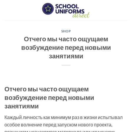
Skip
to
content
SHOP
Отчего мы часто ощущаем
возбуждение перед новыми
занятиями
Отчего мы часто ощущаем
возбуждение перед новыми
занятиями
Каждый личность как минимум раз в жизни испытывал
особое волнение перед запуском нового проекта,
познанием незнакомого материала или изучением