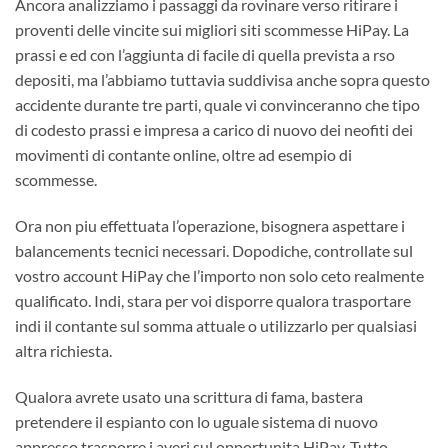
Ancora analizziamo i passaggi da rovinare verso ritirare i
proventi delle vincite sui migliori siti scommesse HiPay. La
prassi e ed con l’aggiunta di facile di quella prevista a rso
depositi, ma l’abbiamo tuttavia suddivisa anche sopra questo
accidente durante tre parti, quale vi convinceranno che tipo
di codesto prassi e impresa a carico di nuovo dei neofiti dei
movimenti di contante online, oltre ad esempio di
scommesse.
Ora non piu effettuata l’operazione, bisognera aspettare i
balancements tecnici necessari. Dopodiche, controllate sul
vostro account HiPay che l’importo non solo ceto realmente
qualificato. Indi, stara per voi disporre qualora trasportare
indi il contante sul somma attuale o utilizzarlo per qualsiasi
altra richiesta.
Qualora avrete usato una scrittura di fama, bastera
pretendere il espianto con lo uguale sistema di nuovo
appresso trasporre i averi sul opportunita HiPay. Tutto