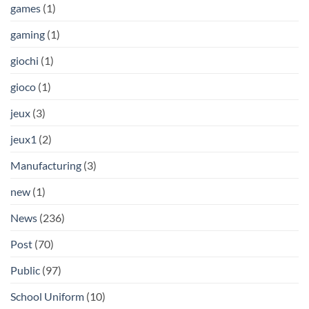
games
(1)
gaming
(1)
giochi
(1)
gioco
(1)
jeux
(3)
jeux1
(2)
Manufacturing
(3)
new
(1)
News
(236)
Post
(70)
Public
(97)
School Uniform
(10)