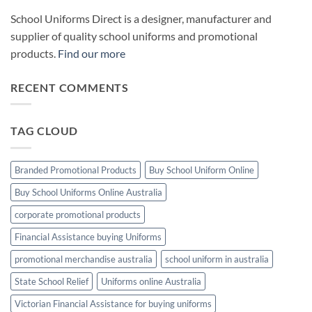
School Uniforms Direct is a designer, manufacturer and
supplier of quality school uniforms and promotional
products.
Find our more
RECENT COMMENTS
TAG CLOUD
Branded Promotional Products
Buy School Uniform Online
Buy School Uniforms Online Australia
corporate promotional products
Financial Assistance buying Uniforms
promotional merchandise australia
school uniform in australia
State School Relief
Uniforms online Australia
Victorian Financial Assistance for buying uniforms