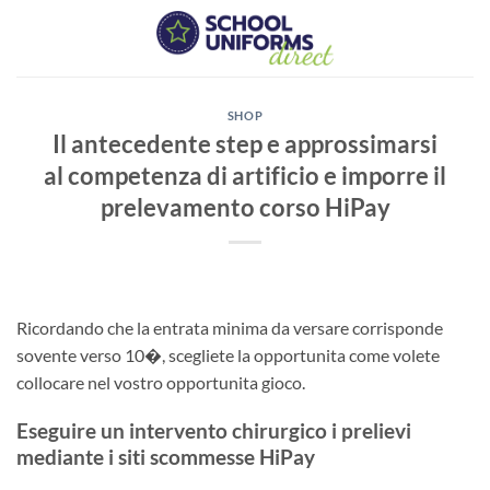
Skip
to
content
SHOP
Il antecedente step e approssimarsi
al competenza di artificio e imporre il
prelevamento corso HiPay
Ricordando che la entrata minima da versare corrisponde
sovente verso 10�, scegliete la opportunita come volete
collocare nel vostro opportunita gioco.
Eseguire un intervento chirurgico i prelievi
mediante i siti scommesse HiPay