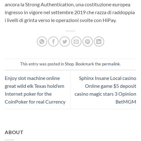
ancora la Strong Authentication, una costituzione europea
ingresso in vigore nel settembre 2019 che razza di raddoppia
i livelli di grinta verso le operazioni svolte con HiPay.
This entry was posted in
Shop
. Bookmark the
permalink
.
Enjoy slot machine online
Sphinx Insane Local casino
great wild elk Texas hold’em
Online game $5 deposit
Internet poker for the
casino magic stars 3 Opinion
CoinPoker for real Currency
BetMGM
ABOUT