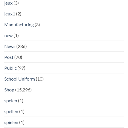
jeux
(3)
jeux1
(2)
Manufacturing
(3)
new
(1)
News
(236)
Post
(70)
Public
(97)
School Uniform
(10)
Shop
(15,296)
spelen
(1)
spellen
(1)
spielen
(1)