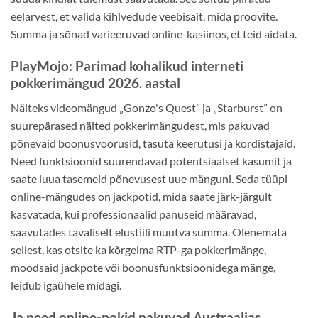
eelarvest, et valida kihlvedude veebisait, mida proovite.
Summa ja sõnad varieeruvad online-kasiinos, et teid aidata.
PlayMojo: Parimad kohalikud interneti
pokkerimängud 2026. aastal
Näiteks videomängud „Gonzo's Quest” ja „Starburst” on
suurepärased näited pokkerimängudest, mis pakuvad
põnevaid boonusvoorusid, tasuta keerutusi ja kordistajaid.
Need funktsioonid suurendavad potentsiaalset kasumit ja
saate luua tasemeid põnevusest uue mänguni. Seda tüüpi
online-mängudes on jackpotid, mida saate järk-järgult
kasvatada, kui professionaalid panuseid määravad,
saavutades tavaliselt elustiili muutva summa. Olenemata
sellest, kas otsite ka kõrgeima RTP-ga pokkerimänge,
moodsaid jackpote või boonusfunktsioonidega mänge,
leidub igaühele midagi.
Ja need online-pokid pakuvad Austraalias