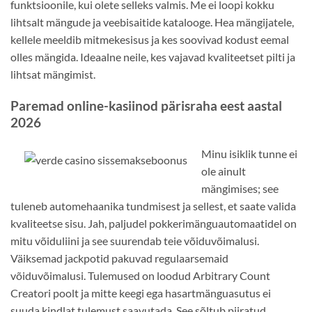
funktsioonile, kui olete selleks valmis. Me ei loopi kokku
lihtsalt mängude ja veebisaitide katalooge. Hea mängijatele,
kellele meeldib mitmekesisus ja kes soovivad kodust eemal
olles mängida. Ideaalne neile, kes vajavad kvaliteetset pilti ja
lihtsat mängimist.
Paremad online-kasiinod pärisraha eest aastal
2026
Minu isiklik tunne ei
ole ainult
mängimises; see
tuleneb automehaanika tundmisest ja sellest, et saate valida
kvaliteetse sisu. Jah, paljudel pokkerimänguautomaatidel on
mitu võiduliini ja see suurendab teie võiduvõimalusi.
Väiksemad jackpotid pakuvad regulaarsemaid
võiduvõimalusi. Tulemused on loodud Arbitrary Count
Creatori poolt ja mitte keegi ega hasartmänguasutus ei
suuda kindlat tulemust saavutada. See sõltub piiratud