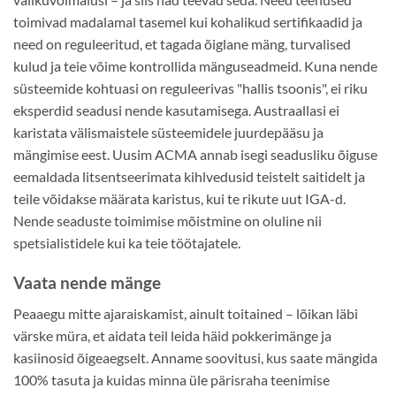
toimivad madalamal tasemel kui kohalikud sertifikaadid ja
need on reguleeritud, et tagada õiglane mäng, turvalised
kulud ja teie võime kontrollida mänguseadmeid. Kuna nende
süsteemide kohtuasi on reguleerivas "hallis tsoonis", ei riku
eksperdid seadusi nende kasutamisega. Austraallasi ei
karistata välismaistele süsteemidele juurdepääsu ja
mängimise eest. Uusim ACMA annab isegi seadusliku õiguse
eemaldada litsentseerimata kihlvedusid teistelt saitidelt ja
teile võidakse määrata karistus, kui te rikute uut IGA-d.
Nende seaduste toimimise mõistmine on oluline nii
spetsialistidele kui ka teie töötajatele.
Vaata nende mänge
Peaaegu mitte ajaraiskamist, ainult toitained – lõikan läbi
värske müra, et aidata teil leida häid pokkerimänge ja
kasiinosid õigeaegselt. Anname soovitusi, kus saate mängida
100% tasuta ja kuidas minna üle pärisraha teenimise