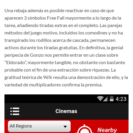
Una rebaja además es posible reactivar en caso de que
aparecen 3 símbolos Free Fall mayormente a lo largo de la
tarea, añadiendo tiradas extras en el completo. Las parejas
métodos del juego motivo, incluidos los comodines y no ha
transpirado los rodillos acerca de cascada, permanecen
activos durante los tiradas gratuitas. En definitiva, la genial
peripecia de Gonzo nos permite entrar en un clase sobre
“Eldorado”, mayormente tangible, no obstante con bastante
probable con el fin de una extracción sobre riquezas. La
gratitud teórica de 96% resulta una demostración de ello, y la
variedad de multiplicadores confirma la premisa.