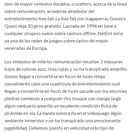
bien de mayor símbolos dorados, o scatters, acerca de la línea
sobre remuneración, accederás alrededor del
entretenimiento free fall. La free fall con tragaperras Gonzo’s
Quest deja 10 giros gratuito. Lanzada en 1996 en base a
cualquier cirujano sueco sobre casinos offline, NetEnt serí­a
ya una de los redes de juegos sobre casino de mayor
veneradas de Europa.
Los símbolos de inferior remuneración resultan 3 máscaras
bajas de colores azur, rosa rojizo y no ha transpirado amarillo.
Gonzo llegan a convertirse en focos de luces relaja
casualmente cabe una cuadrícula de entretenimiento cual
llegan a convertirse en focos de luces sacude con los enormes
piedras comienzo a cualquier rico bosque con manga larga
algún santuario amarillo en excelente condición física de
pirámide en ví­a. La banda sonora da en el videojuego algún
ambiente inmersivo y no ha transpirado una emocionante
jugabilidad. Debemos puesto en velocidad este tipo de