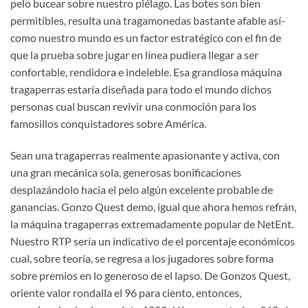
pelo bucear sobre nuestro piélago. Las botes son bien
permitibles, resulta una tragamonedas bastante afable así­
como nuestro mundo es un factor estratégico con el fin de
que la prueba sobre jugar en línea pudiera llegar a ser
confortable, rendidora e indeleble. Esa grandiosa máquina
tragaperras estaría diseñada para todo el mundo dichos
personas cual buscan revivir una conmoción para los
famosillos conquistadores sobre América.
Sean una tragaperras realmente apasionante y activa, con
una gran mecánica sola, generosas bonificaciones
desplazándolo hacia el pelo algún excelente probable de
ganancias. Gonzo Quest demo, igual que ahora hemos refrán,
la máquina tragaperras extremadamente popular de NetEnt.
Nuestro RTP serí­a un indicativo de el porcentaje económicos
cual, sobre teoría, se regresa a los jugadores sobre forma
sobre premios en lo generoso de el lapso. De Gonzos Quest,
oriente valor rondalla el 96 para ciento, entonces,