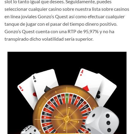
slot lo tanto igual que desees. Seguidamente, puedes
seleccionar cualquier casino sobre nuestra lista sobre casinos
en línea joviales Gonzo’s Quest así­ como efectuar cualquier
tanque de jugar con el pasar del tiempo dinero positivo.
Gonzo’s Quest cuenta con una RTP de 95,97% y no ha
transpirado dicho volatilidad serí­a superior.