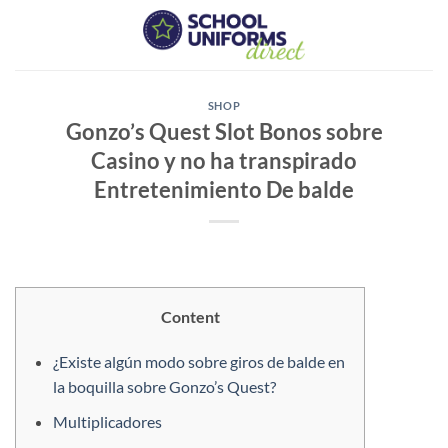
Skip
to
content
SHOP
Gonzo’s Quest Slot Bonos sobre
Casino y no ha transpirado
Entretenimiento De balde
Content
¿Existe algún modo sobre giros de balde en
la boquilla sobre Gonzo’s Quest?
Multiplicadores