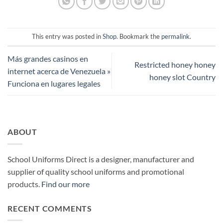
This entry was posted in
Shop
. Bookmark the
permalink
.
Más grandes casinos en
Restricted honey honey
internet acerca de Venezuela »
honey slot Country
Funciona en lugares legales
ABOUT
School Uniforms Direct is a designer, manufacturer and
supplier of quality school uniforms and promotional
products.
Find our more
RECENT COMMENTS