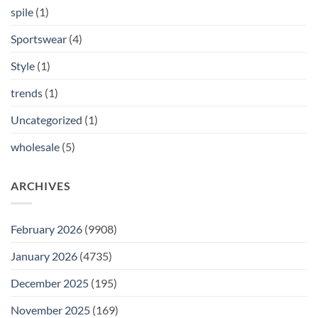
spile
(1)
Sportswear
(4)
Style
(1)
trends
(1)
Uncategorized
(1)
wholesale
(5)
ARCHIVES
February 2026
(9908)
January 2026
(4735)
December 2025
(195)
November 2025
(169)