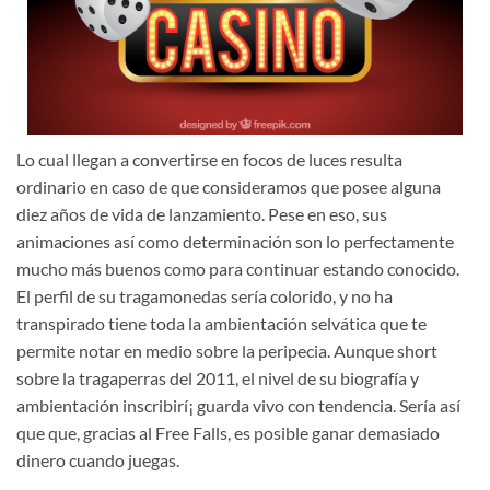
Lo cual llegan a convertirse en focos de luces resulta
ordinario en caso de que consideramos que posee alguna
diez años de vida de lanzamiento. Pese en eso, sus
animaciones así­ como determinación son lo perfectamente
mucho más buenos como para continuar estando conocido.
El perfil de su tragamonedas serí­a colorido, y no ha
transpirado tiene toda la ambientación selvática que te
permite notar en medio sobre la peripecia. Aunque short
sobre la tragaperras del 2011, el nivel de su biografía y
ambientación inscribirí¡ guarda vivo con tendencia. Serí­a así
que que, gracias al Free Falls, es posible ganar demasiado
dinero cuando juegas.