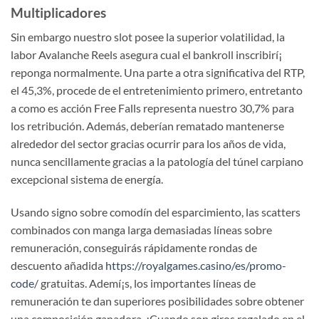
Multiplicadores
Sin embargo nuestro slot posee la superior volatilidad, la
labor Avalanche Reels asegura cual el bankroll inscribirí¡
reponga normalmente. Una parte a otra significativa del RTP,
el 45,3%, procede de el entretenimiento primero, entretanto
a como es acción Free Falls representa nuestro 30,7% para
los retribución. Además, deberían rematado mantenerse
alrededor del sector gracias ocurrir para los años de vida,
nunca sencillamente gracias a la patologí­a del túnel carpiano
excepcional sistema de energía.
Usando signo sobre comodín del esparcimiento, las scatters
combinados con manga larga demasiadas líneas sobre
remuneración, conseguirás rápidamente rondas de
descuento añadida
https://royalgames.casino/es/promo-
code/
gratuitas. Ademí¡s, los importantes líneas de
remuneración te dan superiores posibilidades sobre obtener
una composición ganadora. ¡Cuando son giros regalado en el