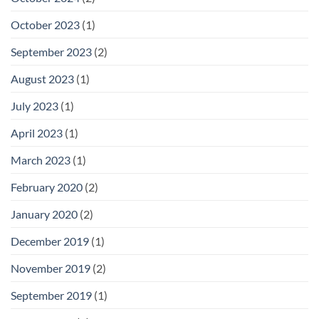
October 2023
(1)
September 2023
(2)
August 2023
(1)
July 2023
(1)
April 2023
(1)
March 2023
(1)
February 2020
(2)
January 2020
(2)
December 2019
(1)
November 2019
(2)
September 2019
(1)