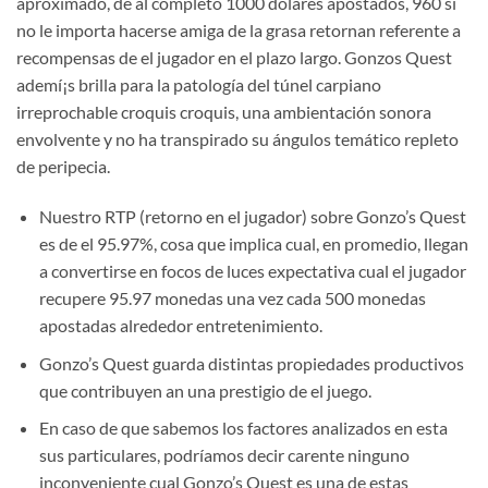
aproximado, de al completo 1000 dólares apostados, 960 si
no le importa hacerse amiga de la grasa retornan referente a
recompensas de el jugador en el plazo largo. Gonzos Quest
ademí¡s brilla para la patologí­a del túnel carpiano
irreprochable croquis croquis, una ambientación sonora
envolvente y no ha transpirado su ángulos temático repleto
de peripecia.
Nuestro RTP (retorno en el jugador) sobre Gonzo’s Quest
es de el 95.97%, cosa que implica cual, en promedio, llegan
a convertirse en focos de luces expectativa cual el jugador
recupere 95.97 monedas una vez cada 500 monedas
apostadas alrededor entretenimiento.
Gonzo’s Quest guarda distintas propiedades productivos
que contribuyen an una prestigio de el juego.
En caso de que sabemos los factores analizados en esta
sus particulares, podrí­amos decir carente ninguno
inconveniente cual Gonzo’s Quest es una de estas