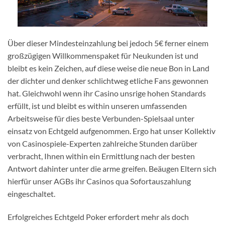
Über dieser Mindesteinzahlung bei jedoch 5€ ferner einem
großzügigen Willkommenspaket für Neukunden ist und
bleibt es kein Zeichen, auf diese weise die neue Bon in Land
der dichter und denker schlichtweg etliche Fans gewonnen
hat. Gleichwohl wenn ihr Casino unsrige hohen Standards
erfüllt, ist und bleibt es within unseren umfassenden
Arbeitsweise für dies beste Verbunden-Spielsaal unter
einsatz von Echtgeld aufgenommen. Ergo hat unser Kollektiv
von Casinospiele-Experten zahlreiche Stunden darüber
verbracht, Ihnen within ein Ermittlung nach der besten
Antwort dahinter unter die arme greifen. Beäugen Eltern sich
hierfür unser AGBs ihr Casinos qua Sofortauszahlung
eingeschaltet.
Erfolgreiches Echtgeld Poker erfordert mehr als doch