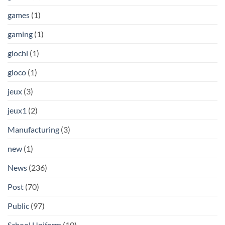
games
(1)
gaming
(1)
giochi
(1)
gioco
(1)
jeux
(3)
jeux1
(2)
Manufacturing
(3)
new
(1)
News
(236)
Post
(70)
Public
(97)
School Uniform
(10)