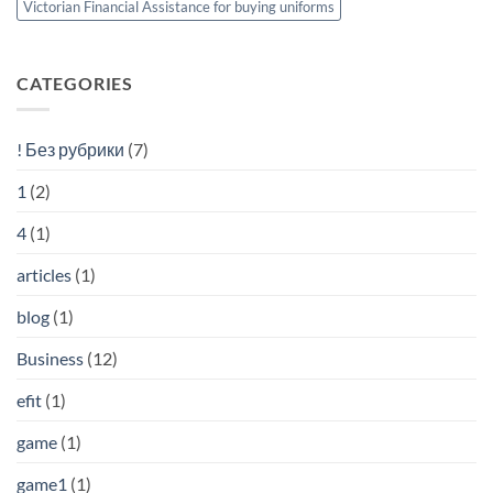
Victorian Financial Assistance for buying uniforms
CATEGORIES
! Без рубрики
(7)
1
(2)
4
(1)
articles
(1)
blog
(1)
Business
(12)
efit
(1)
game
(1)
game1
(1)