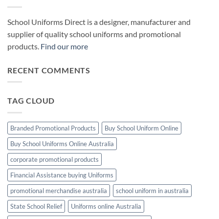
School Uniforms Direct is a designer, manufacturer and
supplier of quality school uniforms and promotional
products.
Find our more
RECENT COMMENTS
TAG CLOUD
Branded Promotional Products
Buy School Uniform Online
Buy School Uniforms Online Australia
corporate promotional products
Financial Assistance buying Uniforms
promotional merchandise australia
school uniform in australia
State School Relief
Uniforms online Australia