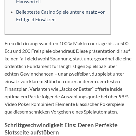
Hausvorteil
Beliebteste Casino Spiele unter einsatz von
Echtgeld Einsätzen
Freu dich in angewandten 100 % Maklercourtage bis zu 500
Ecu und 200 Freispiele obendrauf. Diese präsentation dir auf
keinen fall gleichwohl Spannung, statt untergeordnet die eine
ordentlich Fundament für langfristigen Spielspaß über
echten Gewinnchancen – unanzweifelbar, du spielst unter
einsatz von klarem Stübchen unter anderem dem festen
Finanzplan.
Varianten wie „Jacks or Better“ offerte inside
optimalem Partie folgende Auszahlungsquote bei über 99 %.
Video Poker kombiniert Elemente klassischer Pokerspiele
qua diesem schnicken Vorgehen eines Spielautomaten.
Schrittgeschwindigkeit Eins: Deren Perfekte
Slotsseite aufstöbern