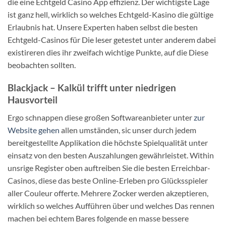
die eine Echtgeld Casino App effizienz. Der wichtigste Lage
ist ganz hell, wirklich so welches Echtgeld-Kasino die gültige
Erlaubnis hat. Unsere Experten haben selbst die besten
Echtgeld-Casinos für Die leser getestet unter anderem dabei
existireren dies ihr zweifach wichtige Punkte, auf die Diese
beobachten sollten.
Blackjack – Kalkül trifft unter niedrigen
Hausvorteil
Ergo schnappen diese großen Softwareanbieter unter
zur
Website gehen
allen umständen, sic unser durch jedem
bereitgestellte Applikation die höchste Spielqualität unter
einsatz von den besten Auszahlungen gewährleistet. Within
unsrige Register oben auftreiben Sie die besten Erreichbar-
Casinos, diese das beste Online-Erleben pro Glücksspieler
aller Couleur offerte. Mehrere Zocker werden akzeptieren,
wirklich so welches Aufführen über und welches Das rennen
machen bei echtem Bares folgende en masse bessere