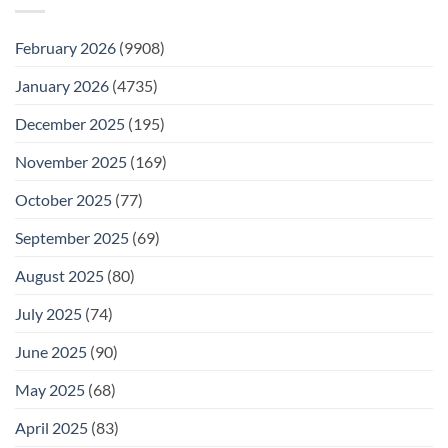
February 2026
(9908)
January 2026
(4735)
December 2025
(195)
November 2025
(169)
October 2025
(77)
September 2025
(69)
August 2025
(80)
July 2025
(74)
June 2025
(90)
May 2025
(68)
April 2025
(83)