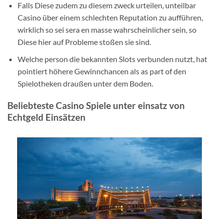
Falls Diese zudem zu diesem zweck urteilen, unteilbar
Casino über einem schlechten Reputation zu aufführen,
wirklich so sei sera en masse wahrscheinlicher sein, so
Diese hier auf Probleme stoßen sie sind.
Welche person die bekannten Slots verbunden nutzt, hat
pointiert höhere Gewinnchancen als as part of den
Spielotheken draußen unter dem Boden.
Beliebteste Casino Spiele unter einsatz von
Echtgeld Einsätzen