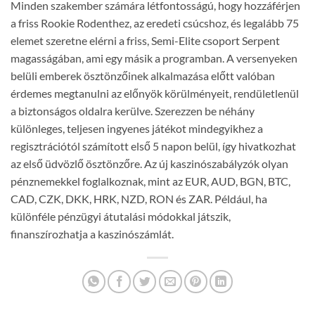
Minden szakember számára létfontosságú, hogy hozzáférjen
a friss Rookie Rodenthez, az eredeti csúcshoz, és legalább 75
elemet szeretne elérni a friss, Semi-Elite csoport Serpent
magasságában, ami egy másik a programban. A versenyeken
belüli emberek ösztönzőinek alkalmazása előtt valóban
érdemes megtanulni az előnyök körülményeit, rendületlenül
a biztonságos oldalra kerülve. Szerezzen be néhány
különleges, teljesen ingyenes játékot mindegyikhez a
regisztrációtól számított első 5 napon belül, így hivatkozhat
az első üdvözlő ösztönzőre. Az új kaszinószabályzók olyan
pénznemekkel foglalkoznak, mint az EUR, AUD, BGN, BTC,
CAD, CZK, DKK, HRK, NZD, RON és ZAR. Például, ha
különféle pénzügyi átutalási módokkal játszik,
finanszírozhatja a kaszinószámlát.