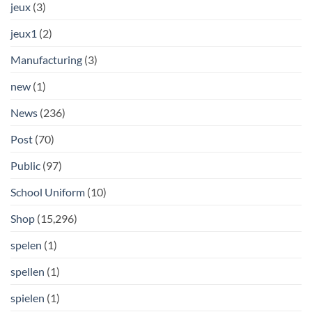
jeux
(3)
jeux1
(2)
Manufacturing
(3)
new
(1)
News
(236)
Post
(70)
Public
(97)
School Uniform
(10)
Shop
(15,296)
spelen
(1)
spellen
(1)
spielen
(1)