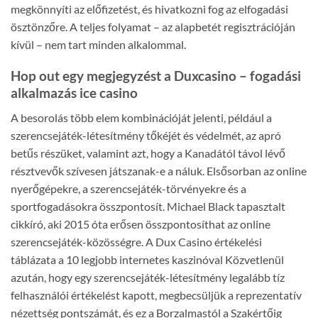
megkönnyíti az előfizetést, és hivatkozni fog az elfogadási
ösztönzőre.
A teljes folyamat – az alapbetét regisztrációján
kívül – nem tart minden alkalommal.
Hop out egy megjegyzést a Duxcasino – fogadási
alkalmazás ice casino
A besorolás több elem kombinációját jelenti, például a
szerencsejáték-létesítmény tőkéjét és védelmét, az apró
betűs részüket, valamint azt, hogy a Kanadától távol lévő
résztvevők szívesen játszanak-e a náluk. Elsősorban az online
nyerőgépekre, a szerencsejáték-törvényekre és a
sportfogadásokra összpontosít. Michael Black tapasztalt
cikkíró, aki 2015 óta erősen összpontosíthat az online
szerencsejáték-közösségre. A Dux Casino értékelési
táblázata a 10 legjobb internetes kaszinóval Közvetlenül
azután, hogy egy szerencsejáték-létesítmény legalább tíz
felhasználói értékelést kapott, megbecsüljük a reprezentatív
nézettség pontszámát, és ez a Borzalmastól a Szakértőig