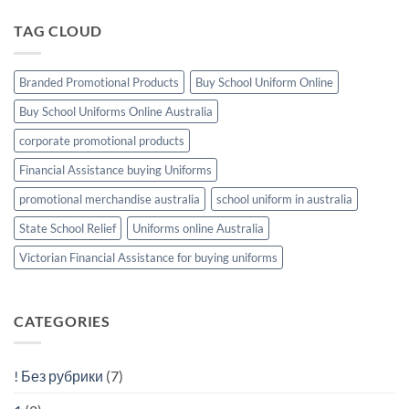
TAG CLOUD
Branded Promotional Products
Buy School Uniform Online
Buy School Uniforms Online Australia
corporate promotional products
Financial Assistance buying Uniforms
promotional merchandise australia
school uniform in australia
State School Relief
Uniforms online Australia
Victorian Financial Assistance for buying uniforms
CATEGORIES
! Без рубрики
(7)