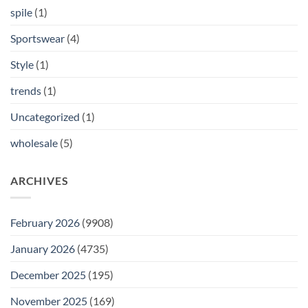
spile
(1)
Sportswear
(4)
Style
(1)
trends
(1)
Uncategorized
(1)
wholesale
(5)
ARCHIVES
February 2026
(9908)
January 2026
(4735)
December 2025
(195)
November 2025
(169)