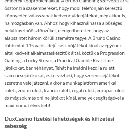
emberek kódproblémákkal. A Bruno Gambling szervezet arra
ösztönzi a szakembereket, hogy mobiltelefonjain keresztül
könnyedén válasszanak kedvenc videojátékot, még akkor is,
ha mozgásban van. Ahhoz, hogy kihasználhassa a bőséges
helyi kaszinóösztönzőket, elengedhetetlen, hogy az
alapszintet három körüli szemétre tegye. A Bruno Casino
több mint 135 valós idejű kaszinójátékot kínál az egyének
által kedvelt alkalmazáskészítők által, köztük a Progression
Gaming, a Lucky Streak, a Practical Gamble Real Time
játékokat, bár néhányat. Tehát ha imádni kezdi a rulett
szerencsejátékokat, és tervezheti, hogy szerencsejátékot
szeretne vele játszani, akkor a munkaplatform amerikai
rulett, zoom rulett, francia rulett, regal rulett, európai rulett
és még sok más online játékot kínál, amelyek segítségével a
maximumot élvezheti!
DuxCasino fizetési lehetőségek és kifizetési
sebesség