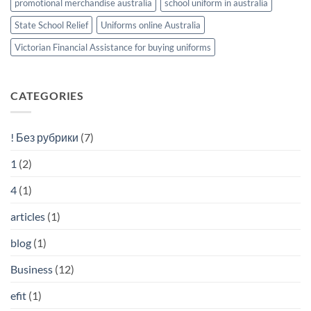
promotional merchandise australia
school uniform in australia
State School Relief
Uniforms online Australia
Victorian Financial Assistance for buying uniforms
CATEGORIES
! Без рубрики
(7)
1
(2)
4
(1)
articles
(1)
blog
(1)
Business
(12)
efit
(1)