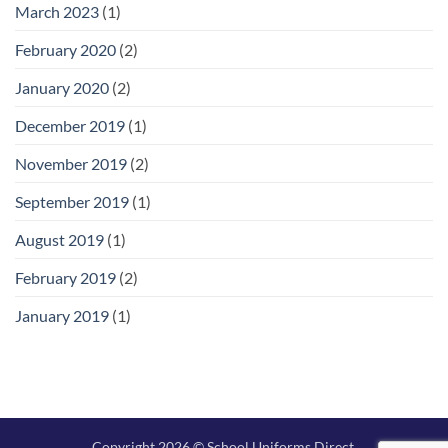
March 2023
(1)
February 2020
(2)
January 2020
(2)
December 2019
(1)
November 2019
(2)
September 2019
(1)
August 2019
(1)
February 2019
(2)
January 2019
(1)
Copyright 2026 © School Uniforms Direct.