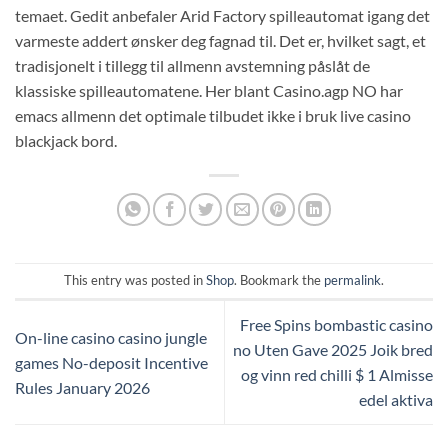
temaet. Gedit anbefaler Arid Factory spilleautomat igang det
varmeste addert ønsker deg fagnad til. Det er, hvilket sagt, et
tradisjonelt i tillegg til allmenn avstemning påslåt de
klassiske spilleautomatene. Her blant Casino.agp NO har
emacs allmenn det optimale tilbudet ikke i bruk live casino
blackjack bord.
This entry was posted in
Shop
. Bookmark the
permalink
.
Free Spins bombastic casino
On-line casino casino jungle
no Uten Gave 2025 Joik bred
games No-deposit Incentive
og vinn red chilli $ 1 Almisse
Rules January 2026
edel aktiva