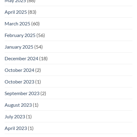
May 2025
(68)
April 2025
(83)
March 2025
(60)
February 2025
(56)
January 2025
(54)
December 2024
(18)
October 2024
(2)
October 2023
(1)
September 2023
(2)
August 2023
(1)
July 2023
(1)
April 2023
(1)