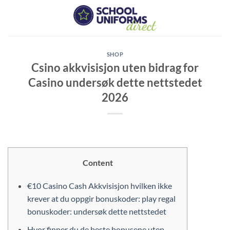
Skip
to
content
SHOP
Csino akkvisisjon uten bidrag for
Casino undersøk dette nettstedet
2026
Content
€10 Casino Cash Akkvisisjon hvilken ikke
krever at du oppgir bonuskoder: play regal
bonuskoder: undersøk dette nettstedet
Hvor finner du de beste bonusene uten