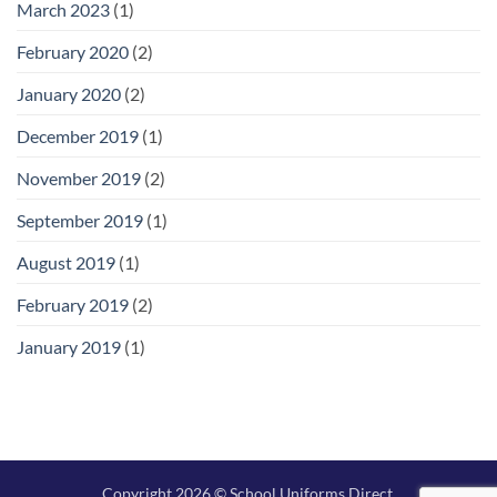
March 2023
(1)
February 2020
(2)
January 2020
(2)
December 2019
(1)
November 2019
(2)
September 2019
(1)
August 2019
(1)
February 2019
(2)
January 2019
(1)
Copyright 2026 © School Uniforms Direct.