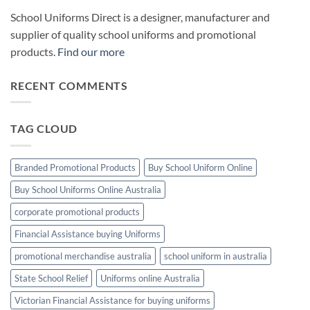
School Uniforms Direct is a designer, manufacturer and
supplier of quality school uniforms and promotional
products.
Find our more
RECENT COMMENTS
TAG CLOUD
Branded Promotional Products
Buy School Uniform Online
Buy School Uniforms Online Australia
corporate promotional products
Financial Assistance buying Uniforms
promotional merchandise australia
school uniform in australia
State School Relief
Uniforms online Australia
Victorian Financial Assistance for buying uniforms