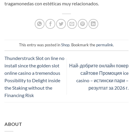
tragamonedas con estéticas muy relacionados.
This entry was posted in
Shop
. Bookmark the
permalink
.
Thunderstruck Slot on line no
install since the golden slot
Най-добрите онлайн покер
online casino a tremendous
сайтове Промоция ice
Possibility to Delight inside
casino – истински пари –
the Staking without the
резултат за 2026 г.
Financing Risk
ABOUT