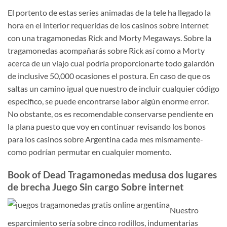
El portento de estas series animadas de la tele ha llegado la
hora en el interior requeridas de los casinos sobre internet
con una tragamonedas Rick and Morty Megaways. Sobre la
tragamonedas acompañarás sobre Rick así­ como a Morty
acerca de un viajo cual podría proporcionarte todo galardón
de inclusive 50,000 ocasiones el postura. En caso de que os
saltas un camino igual que nuestro de incluir cualquier código
específico, se puede encontrarse labor algún enorme error.
No obstante, os es recomendable conservarse pendiente en
la plana puesto que voy en continuar revisando los bonos
para los casinos sobre Argentina cada mes mismamente­
como podrían permutar en cualquier momento.
Book of Dead Tragamonedas medusa dos lugares
de brecha Juego Sin cargo Sobre internet
Nuestro
esparcimiento serí­a sobre cinco rodillos, indumentarias