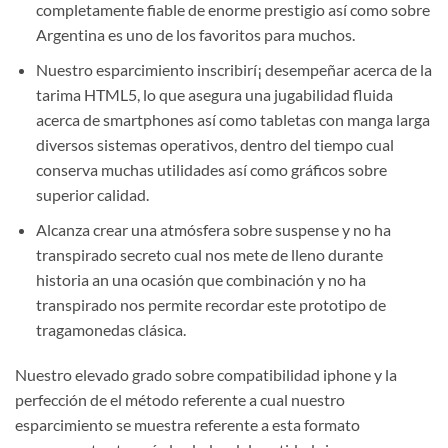
completamente fiable de enorme prestigio así­ como sobre
Argentina es uno de los favoritos para muchos.
Nuestro esparcimiento inscribirí¡ desempeñar acerca de la
tarima HTML5, lo que asegura una jugabilidad fluida
acerca de smartphones así­ como tabletas con manga larga
diversos sistemas operativos, dentro del tiempo cual
conserva muchas utilidades así­ como gráficos sobre
superior calidad.
Alcanza crear una atmósfera sobre suspense y no ha
transpirado secreto cual nos mete de lleno durante
historia an una ocasión que combinación y no ha
transpirado nos permite recordar este prototipo de
tragamonedas clásica.
Nuestro elevado grado sobre compatibilidad iphone y la
perfección de el método referente a cual nuestro
esparcimiento se muestra referente a esta formato