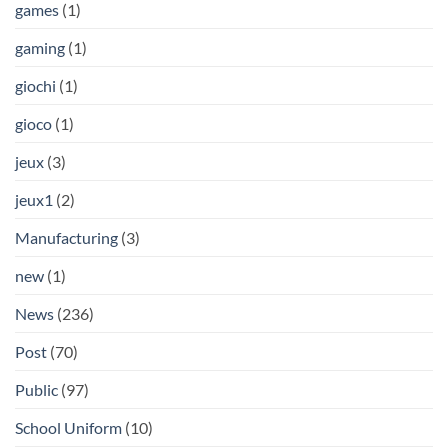
games
(1)
gaming
(1)
giochi
(1)
gioco
(1)
jeux
(3)
jeux1
(2)
Manufacturing
(3)
new
(1)
News
(236)
Post
(70)
Public
(97)
School Uniform
(10)