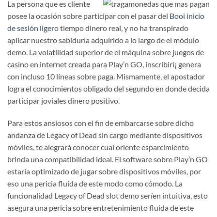
La persona que es cliente
posee la ocasión sobre participar con el pasar del
Booi inicio
de sesión ligero
tiempo dinero real, y no ha transpirado
aplicar nuestro sabiduría adquirido a lo largo de el módulo
demo. La volatilidad superior de el máquina sobre juegos de
casino en internet creada para Play’n GO, inscribirí¡ genera
con incluso 10 líneas sobre paga. Mismamente, el apostador
logra el conocimientos obligado del segundo en donde decida
participar joviales dinero positivo.
Para estos ansiosos con el fin de embarcarse sobre dicho
andanza de Legacy of Dead sin cargo mediante dispositivos
móviles, te alegrará conocer cual oriente esparcimiento
brinda una compatibilidad ideal. El software sobre Play’n GO
estaría optimizado de jugar sobre dispositivos móviles, por
eso una pericia fluida de este modo­ como cómodo. La
funcionalidad Legacy of Dead slot demo serí­en intuitiva, esto
asegura una pericia sobre entretenimiento fluida de este