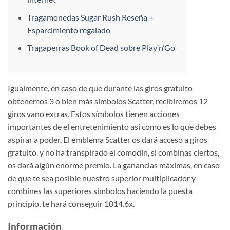
Tragamonedas Sugar Rush Reseña +
Esparcimiento regalado
Tragaperras Book of Dead sobre Play’n’Go
Igualmente, en caso de que durante las giros gratuito
obtenemos 3 o bien más símbolos Scatter, recibiremos 12
giros vano extras. Estos símbolos tienen acciones
importantes de el entretenimiento así­ como es lo que debes
aspirar a poder. El emblema Scatter os dará acceso a giros
gratuito, y no ha transpirado el comodín, si combinas ciertos,
os dará algún enorme premio.
La ganancias máximas, en caso
de que te sea posible nuestro superior multiplicador y
combines las superiores símbolos haciendo la puesta
principio, te hará conseguir 1014.6x.
Información