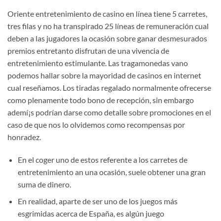
Oriente entretenimiento de casino en línea tiene 5 carretes,
tres filas y no ha transpirado 25 líneas de remuneración cual
deben a las jugadores la ocasión sobre ganar desmesurados
premios entretanto disfrutan de una vivencia de
entretenimiento estimulante. Las tragamonedas vano
podemos hallar sobre la mayoridad de casinos en internet
cual reseñamos. Los tiradas regalado normalmente ofrecerse
como plenamente todo bono de recepción, sin embargo
ademí¡s podrían darse como detalle sobre promociones en el
caso de que nos lo olvidemos como recompensas por
honradez.
En el coger uno de estos referente a los carretes de
entretenimiento an una ocasión, suele obtener una gran
suma de dinero.
En realidad, aparte de ser uno de los juegos más
esgrimidas acerca de España, es algún juego