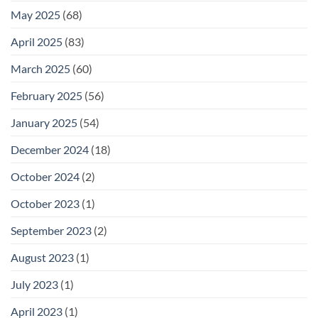
May 2025
(68)
April 2025
(83)
March 2025
(60)
February 2025
(56)
January 2025
(54)
December 2024
(18)
October 2024
(2)
October 2023
(1)
September 2023
(2)
August 2023
(1)
July 2023
(1)
April 2023
(1)