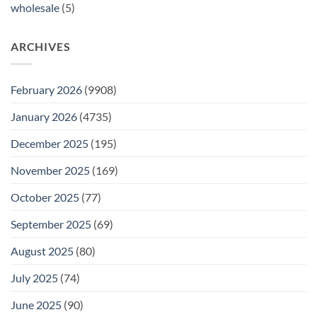
wholesale
(5)
ARCHIVES
February 2026
(9908)
January 2026
(4735)
December 2025
(195)
November 2025
(169)
October 2025
(77)
September 2025
(69)
August 2025
(80)
July 2025
(74)
June 2025
(90)