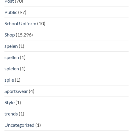
Post
(70)
Public
(97)
School Uniform
(10)
Shop
(15,296)
spelen
(1)
spellen
(1)
spielen
(1)
spile
(1)
Sportswear
(4)
Style
(1)
trends
(1)
Uncategorized
(1)