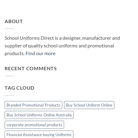
ABOUT
School Uniforms Direct is a designer, manufacturer and
supplier of quality school uniforms and promotional
products.
Find our more
RECENT COMMENTS
TAG CLOUD
Branded Promotional Products
Buy School Uniform Online
Buy School Uniforms Online Australia
corporate promotional products
Financial Assistance buying Uniforms