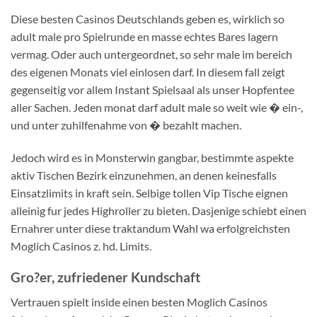
Diese besten Casinos Deutschlands geben es, wirklich so
adult male pro Spielrunde en masse echtes Bares lagern
vermag. Oder auch untergeordnet, so sehr male im bereich
des eigenen Monats viel einlosen darf. In diesem fall zeigt
gegenseitig vor allem Instant Spielsaal als unser Hopfentee
aller Sachen. Jeden monat darf adult male so weit wie � ein-,
und unter zuhilfenahme von � bezahlt machen.
Jedoch wird es in Monsterwin gangbar, bestimmte aspekte
aktiv Tischen Bezirk einzunehmen, an denen keinesfalls
Einsatzlimits in kraft sein. Selbige tollen Vip Tische eignen
alleinig fur jedes Highroller zu bieten. Dasjenige schiebt einen
Ernahrer unter diese traktandum Wahl wa erfolgreichsten
Moglich Casinos z. hd. Limits.
Gro?er, zufriedener Kundschaft
Vertrauen spielt inside einen besten Moglich Casinos