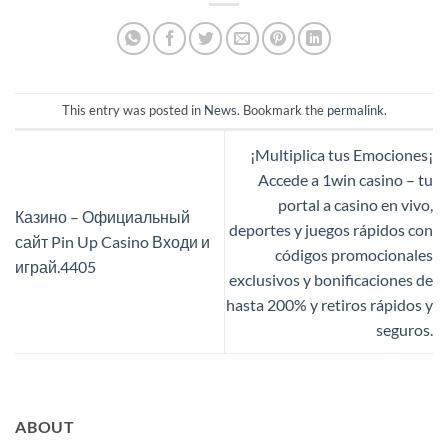
This entry was posted in
News
. Bookmark the
permalink
.
¡Multiplica tus Emociones¡
Accede a 1win casino – tu
portal a casino en vivo,
Казино – Официальный
deportes y juegos rápidos con
сайт Pin Up Casino Входи и
códigos promocionales
играй.4405
exclusivos y bonificaciones de
hasta 200% y retiros rápidos y
seguros.
ABOUT