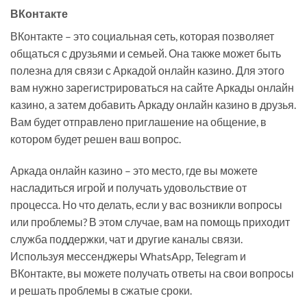
ВКонтакте
ВКонтакте – это социальная сеть, которая позволяет
общаться с друзьями и семьей. Она также может быть
полезна для связи с Аркадой онлайн казино. Для этого
вам нужно зарегистрироваться на сайте Аркады онлайн
казино, а затем добавить Аркаду онлайн казино в друзья.
Вам будет отправлено приглашение на общение, в
котором будет решен ваш вопрос.
Аркада онлайн казино – это место, где вы можете
насладиться игрой и получать удовольствие от
процесса. Но что делать, если у вас возникли вопросы
или проблемы? В этом случае, вам на помощь приходит
служба поддержки, чат и другие каналы связи.
Используя мессенджеры WhatsApp, Telegram и
ВКонтакте, вы можете получать ответы на свои вопросы
и решать проблемы в сжатые сроки.