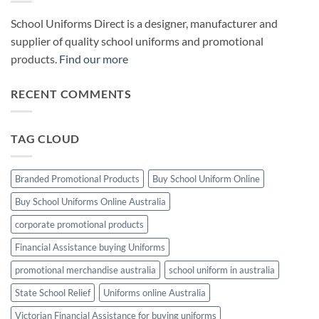
School Uniforms Direct is a designer, manufacturer and
supplier of quality school uniforms and promotional
products.
Find our more
RECENT COMMENTS
TAG CLOUD
Branded Promotional Products
Buy School Uniform Online
Buy School Uniforms Online Australia
corporate promotional products
Financial Assistance buying Uniforms
promotional merchandise australia
school uniform in australia
State School Relief
Uniforms online Australia
Victorian Financial Assistance for buying uniforms