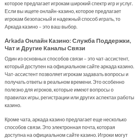
которое предлагает игрокам широкий спектр игр и услуг.
Если вы ищете онлайн-казино, которое предлагает
игрокам безопасный и надежный способ играть, то
Аркада казино – это ваш выбор.
Arkada Онлайн Казино: Служба Поддержки,
Чат и Другие Каналы Связи
Один из основных способов связи – это чат-ассистент,
который доступен на официальном сайте аркада казино.
Чат-ассистент позволяет игрокам задавать вопросы и
получать ответы в реальном времени. Это особенно
полезно для игроков, которые имеют вопросы о
правилах игры, регистрации или других аспектах работы
казино.
Кроме чата, аркада казино предлагает еще несколько
способов связи. Это электронная почта, которая
доступна на официальном сайте казино. Игроки могут