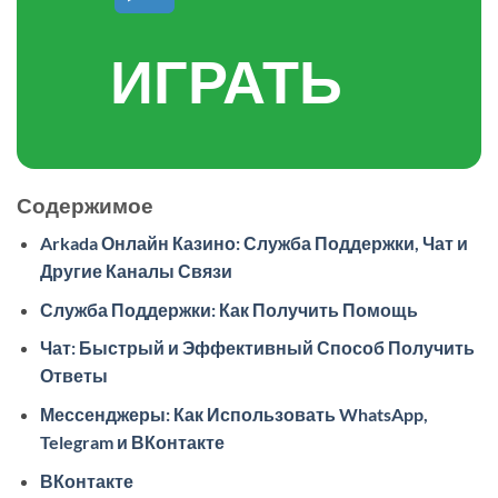
ИГРАТЬ
Содержимое
Arkada Онлайн Казино: Служба Поддержки, Чат и
Другие Каналы Связи
Служба Поддержки: Как Получить Помощь
Чат: Быстрый и Эффективный Способ Получить
Ответы
Мессенджеры: Как Использовать WhatsApp,
Telegram и ВКонтакте
ВКонтакте