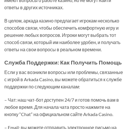
имеют вопросы о работе казино, но не могут найти
ответы в других источниках.
В целом, аркада казино предлагает игрокам несколько
способов связи, чтобы обеспечить комфортную игру и
решение любых вопросов. Игроки могут выбрать тот
способ связи, который им наиболее удобен, и получать
ответы на свои вопросы в реальном времени.
Служба Поддержки: Как Получить Помощь
Если у вас возникли вопросы или проблемы, связанные
с игрой в Arkada Casino, вы можете обратиться к службе
поддержки по следующим каналам:
– Чат: наш чат-бот доступен 24/7 и готов помочь вам в
любое время. Для начала чата просто нажмите на
кнопку “Chat” на официальном сайте Arkada Casino.
– Email: вы можете отправить электронное письмо на