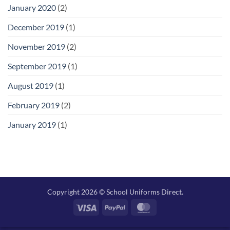
January 2020
(2)
December 2019
(1)
November 2019
(2)
September 2019
(1)
August 2019
(1)
February 2019
(2)
January 2019
(1)
Copyright 2026 © School Uniforms Direct.
Visa
PayPal
MasterCard