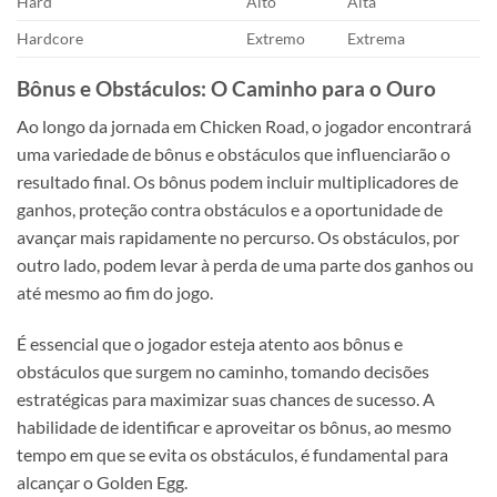
Hard
Alto
Alta
Hardcore
Extremo
Extrema
Bônus e Obstáculos: O Caminho para o Ouro
Ao longo da jornada em Chicken Road, o jogador encontrará
uma variedade de bônus e obstáculos que influenciarão o
resultado final. Os bônus podem incluir multiplicadores de
ganhos, proteção contra obstáculos e a oportunidade de
avançar mais rapidamente no percurso. Os obstáculos, por
outro lado, podem levar à perda de uma parte dos ganhos ou
até mesmo ao fim do jogo.
É essencial que o jogador esteja atento aos bônus e
obstáculos que surgem no caminho, tomando decisões
estratégicas para maximizar suas chances de sucesso. A
habilidade de identificar e aproveitar os bônus, ao mesmo
tempo em que se evita os obstáculos, é fundamental para
alcançar o Golden Egg.