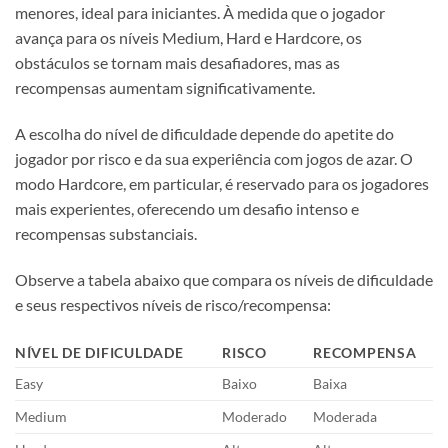
menores, ideal para iniciantes. À medida que o jogador
avança para os níveis Medium, Hard e Hardcore, os
obstáculos se tornam mais desafiadores, mas as
recompensas aumentam significativamente.
A escolha do nível de dificuldade depende do apetite do
jogador por risco e da sua experiência com jogos de azar. O
modo Hardcore, em particular, é reservado para os jogadores
mais experientes, oferecendo um desafio intenso e
recompensas substanciais.
Observe a tabela abaixo que compara os níveis de dificuldade
e seus respectivos níveis de risco/recompensa:
NÍVEL DE DIFICULDADE
RISCO
RECOMPENSA
Easy
Baixo
Baixa
Medium
Moderado
Moderada