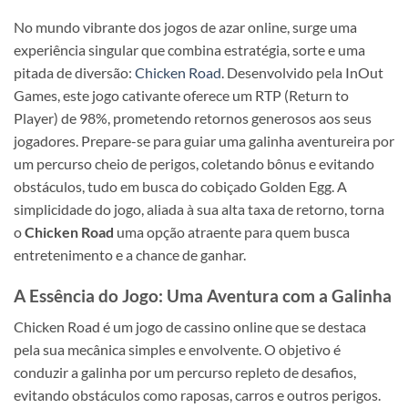
No mundo vibrante dos jogos de azar online, surge uma
experiência singular que combina estratégia, sorte e uma
pitada de diversão:
Chicken Road
. Desenvolvido pela InOut
Games, este jogo cativante oferece um RTP (Return to
Player) de 98%, prometendo retornos generosos aos seus
jogadores. Prepare-se para guiar uma galinha aventureira por
um percurso cheio de perigos, coletando bônus e evitando
obstáculos, tudo em busca do cobiçado Golden Egg. A
simplicidade do jogo, aliada à sua alta taxa de retorno, torna
o
Chicken Road
uma opção atraente para quem busca
entretenimento e a chance de ganhar.
A Essência do Jogo: Uma Aventura com a Galinha
Chicken Road é um jogo de cassino online que se destaca
pela sua mecânica simples e envolvente. O objetivo é
conduzir a galinha por um percurso repleto de desafios,
evitando obstáculos como raposas, carros e outros perigos.