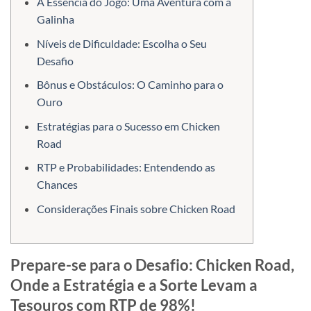
A Essência do Jogo: Uma Aventura com a
Galinha
Níveis de Dificuldade: Escolha o Seu
Desafio
Bônus e Obstáculos: O Caminho para o
Ouro
Estratégias para o Sucesso em Chicken
Road
RTP e Probabilidades: Entendendo as
Chances
Considerações Finais sobre Chicken Road
Prepare-se para o Desafio: Chicken Road,
Onde a Estratégia e a Sorte Levam a
Tesouros com RTP de 98%!