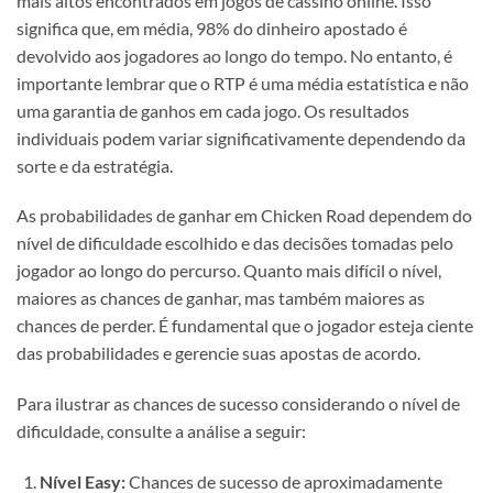
mais altos encontrados em jogos de cassino online. Isso
significa que, em média, 98% do dinheiro apostado é
devolvido aos jogadores ao longo do tempo. No entanto, é
importante lembrar que o RTP é uma média estatística e não
uma garantia de ganhos em cada jogo. Os resultados
individuais podem variar significativamente dependendo da
sorte e da estratégia.
As probabilidades de ganhar em Chicken Road dependem do
nível de dificuldade escolhido e das decisões tomadas pelo
jogador ao longo do percurso. Quanto mais difícil o nível,
maiores as chances de ganhar, mas também maiores as
chances de perder. É fundamental que o jogador esteja ciente
das probabilidades e gerencie suas apostas de acordo.
Para ilustrar as chances de sucesso considerando o nível de
dificuldade, consulte a análise a seguir:
Nível Easy:
Chances de sucesso de aproximadamente