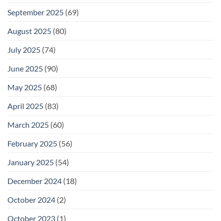
September 2025
(69)
August 2025
(80)
July 2025
(74)
June 2025
(90)
May 2025
(68)
April 2025
(83)
March 2025
(60)
February 2025
(56)
January 2025
(54)
December 2024
(18)
October 2024
(2)
October 2023
(1)