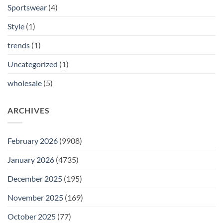
Sportswear
(4)
Style
(1)
trends
(1)
Uncategorized
(1)
wholesale
(5)
ARCHIVES
February 2026
(9908)
January 2026
(4735)
December 2025
(195)
November 2025
(169)
October 2025
(77)