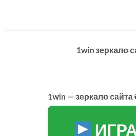
Skip
to
content
1win зеркало 
1win — зеркало сайта
ИГР