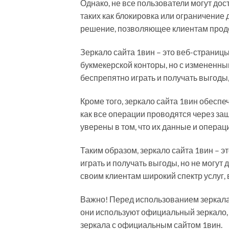
Однако, не все пользователи могут до
таких как блокировка или ограничение д
решение, позволяющее клиентам продо
Зеркало сайта 1вин – это веб-страниц
букмекерской конторы, но с измененны
беспрепятно играть и получать выгоды,
Кроме того, зеркало сайта 1вин обесп
как все операции проводятся через защ
уверены в том, что их данные и операци
Таким образом, зеркало сайта 1вин – э
играть и получать выгоды, но не могут
своим клиентам широкий спектр услуг, в
Важно! Перед использованием зеркал
они используют официальный зеркало, 
зеркала с официальным сайтом 1вин.