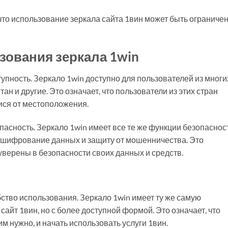
что использование зеркала сайта 1вин может быть ограниче
ования зеркала 1win
пность. Зеркало 1win доступно для пользователей из многи
тан и другие. Это означает, что пользователи из этих стран
вися от местоположения.
сность. Зеркало 1win имеет все те же функции безопасност
я шифрование данных и защиту от мошенничества. Это
 уверены в безопасности своих данных и средств.
тво использования. Зеркало 1win имеет ту же самую
айт 1вин, но с более доступной формой. Это означает, что
 им нужно, и начать использовать услуги 1вин.