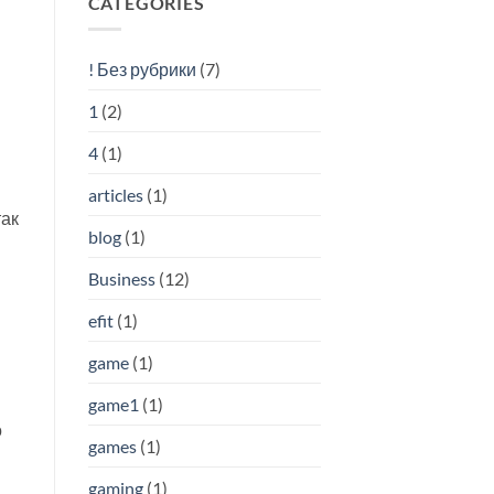
CATEGORIES
! Без рубрики
(7)
1
(2)
4
(1)
articles
(1)
так
blog
(1)
Business
(12)
efit
(1)
game
(1)
game1
(1)
о
games
(1)
gaming
(1)