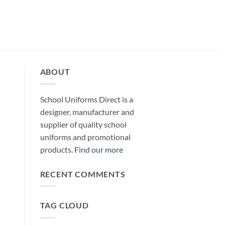
ABOUT
School Uniforms Direct is a
designer, manufacturer and
supplier of quality school
uniforms and promotional
products.
Find our more
RECENT COMMENTS
TAG CLOUD