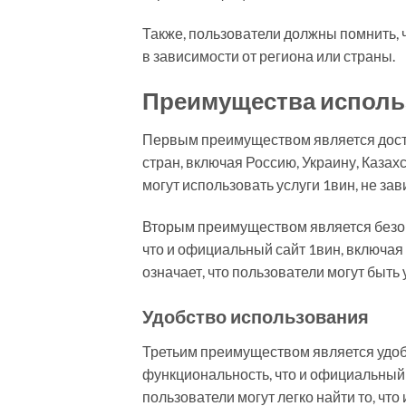
Также, пользователи должны помнить, 
в зависимости от региона или страны.
Преимущества использ
Первым преимуществом является досту
стран, включая Россию, Украину, Казахс
могут использовать услуги 1вин, не за
Вторым преимуществом является безопа
что и официальный сайт 1вин, включа
означает, что пользователи могут быть
Удобство использования
Третьим преимуществом является удобс
функциональность, что и официальный с
пользователи могут легко найти то, что