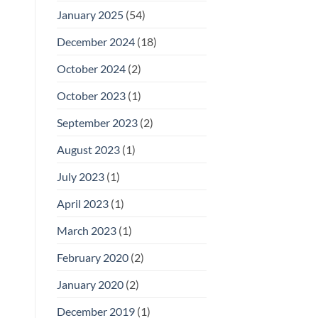
January 2025
(54)
December 2024
(18)
October 2024
(2)
October 2023
(1)
September 2023
(2)
August 2023
(1)
July 2023
(1)
April 2023
(1)
March 2023
(1)
February 2020
(2)
January 2020
(2)
December 2019
(1)