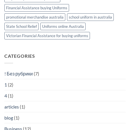
Financial Assistance buying Uniforms
promotional merchandise australia
school uniform in australia
State School Relief
Uniforms online Australia
Victorian Financial Assistance for buying uniforms
CATEGORIES
! Без рубрики
(7)
1
(2)
4
(1)
articles
(1)
blog
(1)
Business
(12)