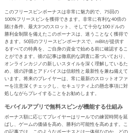
このフリースピンボーナスは非常に魅力的で、75回の
100%フリースピンを獲得できます。非常に有利な40倍の
賭け条件、最大3つのスロット、そして十分な100ドルの
勝利金制限を備えたこのボーナスは、迷うことなく獲得で
きます。50回のフリースピンボーナスで、mBitが提供す
るすべての特典を、ご自身の資金で始める前に確認するこ
とができます。彼の記事は徹底的な調査に基づいており、
オンラインカジノの新しいスタイルを深く理解しているた
め、彼の評価とアドバイスは信頼性と最新性を兼ね備えて
います。将来のプレイヤーは、常に最新のスロットオファ
ーを注意深くチェックし、セキュリティ上の懸念事項に対
処しながらプレイすることをお勧めします。
モバイルアプリで無料スピンが機能する仕組み
ボーナス額に応じてプレイヤーはリールでの練習時間を延
ばし、ゲームの価値を高め、勝利の可能性を高めます。こ
の記事では、このようなボーナスとは一体何なのか、どの