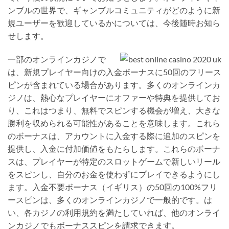
ンブルの世界で、ギャンブルコミュニティがどのように新
規ユーザーを歓迎しているかについては、今後随時お知ら
せします。
一部のオンラインカジノで
は、新規プレイヤー向けの入金ボーナスに50回のフリース
ピンが含まれている場合があります。多くのオンラインカ
ジノは、熱心なプレイヤーにオファーや特典を提供してお
り、これはつまり、無料でスピンする機会が増え、大きな
勝利を収められる可能性があることを意味します。これら
のボーナスは、アカウントに入金する際に追加のスピンを
提供し、入金に付加価値をもたらします。これらのボーナ
スは、プレイヤーが特定のスロットゲームで新しいリール
をスピンし、自分のお金を使わずにプレイできるようにし
ます。入金不要ボーナス（イギリス）の50回の100%フリ
ースピンは、多くのオンラインカジノで一般的です。は
い、各カジノの利用規約を満たしていれば、他のオンライ
ンカジノでもボーナススピンを請求できます。