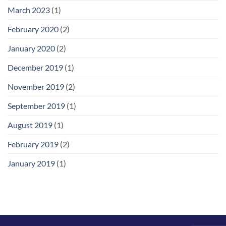
March 2023
(1)
February 2020
(2)
January 2020
(2)
December 2019
(1)
November 2019
(2)
September 2019
(1)
August 2019
(1)
February 2019
(2)
January 2019
(1)