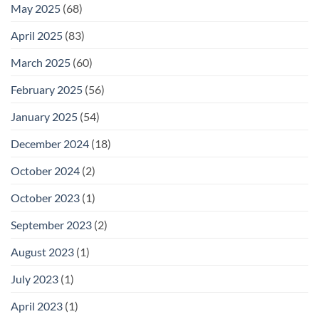
May 2025
(68)
April 2025
(83)
March 2025
(60)
February 2025
(56)
January 2025
(54)
December 2024
(18)
October 2024
(2)
October 2023
(1)
September 2023
(2)
August 2023
(1)
July 2023
(1)
April 2023
(1)