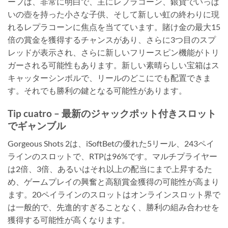
ーフは、非常に明白で、主にレプラコーン、銀貨でいっぱ
いの壺を持った小さな子供、そして新しい虹の終わりに現
れるレプラコーンに焦点を当てています。賭け金の最大15
倍の賞金を獲得するチャンスがあり、さらに3つ目のスプ
レッドが表示され、さらに新しいフリースピン機能がトリ
ガーされる可能性もあります。新しい素晴らしい宝箱はス
キャッターシンボルで、リールのどこにでも配置できま
す。それでも勝利の鍵となる可能性があります。
Tip cuatro – 最新のジャックポット付きスロット
でギャンブル
Gorgeous Shots 2は、iSoftBetの優れた5リール、243ペイ
ラインのスロットで、RTPは96%です。マルチプライヤー
は2倍、3倍、あるいはそれ以上の配当にまで上昇するた
め、ゲームプレイの興奮と高額賞金獲得の可能性が高まり
ます。20ペイラインのスロットはオンラインスロット界で
は一般的で、先進的すぎることなく、勝利の組み合わせを
獲得する可能性が高くなります。