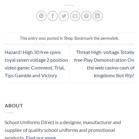
This entry was posted in
Shop
. Bookmark the
permalink
.
Hazard! High 30 free spins
Threat High-voltage Totally
royal seven voltage 2 position
free Play Demonstration On
video game: Comment, Trial,
the web casino cash of
Tips Gamble and Victory
kingdoms Slot Rtp!
ABOUT
School Uniforms Direct is a designer, manufacturer and
supplier of quality school uniforms and promotional
products.
Find our more