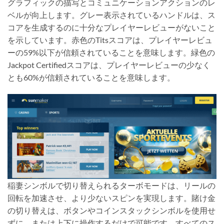
グラフィックの描写とコミュニケーションアクションのレ
ベルが向上します。グレー表示されているハンドルは、ス
コアを生成するのに十分なプレイヤーレビューがないこと
を示しています。赤色のTitsスコアは、プレイヤーレビュ
ーの59%以下が信頼されていることを意味します。緑色の
Jackpot Certifiedスコアは、プレイヤーレビューの少なく
とも60%が信頼されていることを意味します。
稲妻シンボルで切り替えられるターボモードは、リールの
回転を加速させ、より少ないスピンを実現します。賭け金
の切り替えは、ボタンやコインスタックシンボルを使用せ
ずに、または上下に操作するだけで可能です。すべてのス