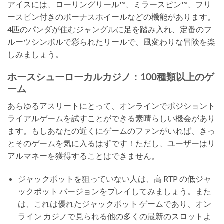
アイスには、ローリングリール™、ミラースピン™、フリ
ースピン付きのボーナスホイールなどの機能があります。
4匹のパンダが住むジャングルに足を踏み入れ、定番のフ
ルーツシンボルで彩られたリールで、風変わりな冒険を楽
しみましょう。
ホースシューローカルカジノ：100種類以上のゲ
ーム
あらゆるアスリートにとって、オンラインでポジショント
ライアルゲームを試すことができる素晴らしい機会があり
ます。もしあなたの近くにゲームのファンがいれば、きっ
とそのゲームを気に入るはずです！ただし、ユーザーはリ
アルマネーを獲得することはできません。
ジャックポットを狙っていない人は、高 RTP の低ジャ
ックポット バージョンをプレイしてみましょう。また
は、これは優れたジャックポット ゲームであり、オン
ライン カジノで見られる他の多くの最新のスロットよ