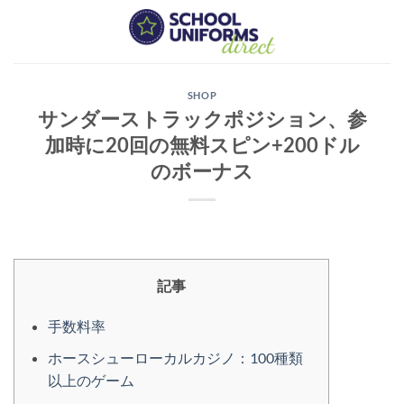
Skip
to
content
SHOP
サンダーストラックポジション、参
加時に20回の無料スピン+200ドル
のボーナス
記事
手数料率
ホースシューローカルカジノ：100種類
以上のゲーム