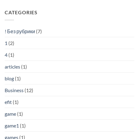
CATEGORIES
! Без рубрики
(7)
1
(2)
4
(1)
articles
(1)
blog
(1)
Business
(12)
efit
(1)
game
(1)
game1
(1)
games
(1)