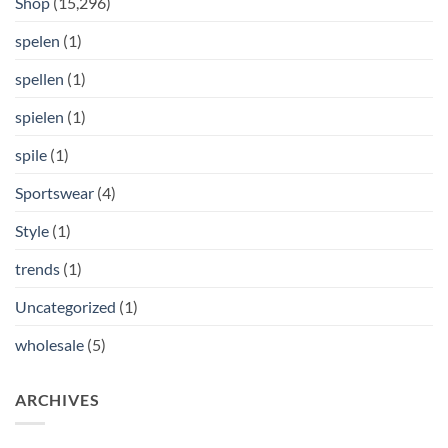
Shop
(15,296)
spelen
(1)
spellen
(1)
spielen
(1)
spile
(1)
Sportswear
(4)
Style
(1)
trends
(1)
Uncategorized
(1)
wholesale
(5)
ARCHIVES